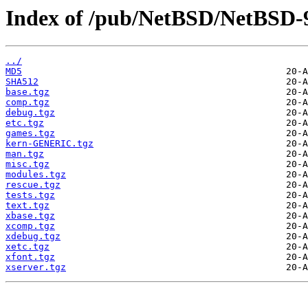
Index of /pub/NetBSD/NetBSD-9.4
../
MD5
SHA512
base.tgz
comp.tgz
debug.tgz
etc.tgz
games.tgz
kern-GENERIC.tgz
man.tgz
misc.tgz
modules.tgz
rescue.tgz
tests.tgz
text.tgz
xbase.tgz
xcomp.tgz
xdebug.tgz
xetc.tgz
xfont.tgz
xserver.tgz