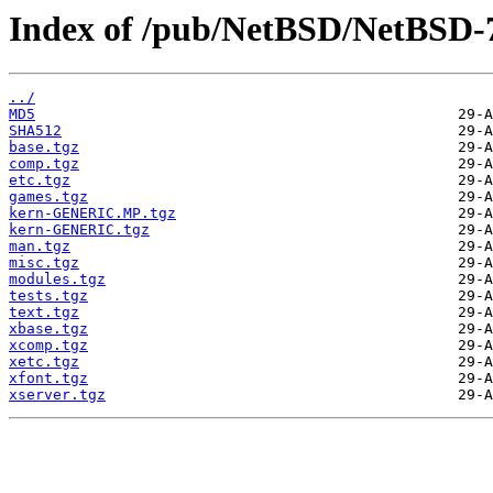
Index of /pub/NetBSD/NetBSD-7.
../
MD5
SHA512
base.tgz
comp.tgz
etc.tgz
games.tgz
kern-GENERIC.MP.tgz
kern-GENERIC.tgz
man.tgz
misc.tgz
modules.tgz
tests.tgz
text.tgz
xbase.tgz
xcomp.tgz
xetc.tgz
xfont.tgz
xserver.tgz