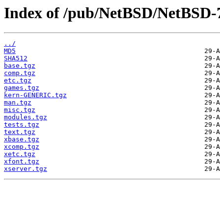
Index of /pub/NetBSD/NetBSD-7.
../
MD5
SHA512
base.tgz
comp.tgz
etc.tgz
games.tgz
kern-GENERIC.tgz
man.tgz
misc.tgz
modules.tgz
tests.tgz
text.tgz
xbase.tgz
xcomp.tgz
xetc.tgz
xfont.tgz
xserver.tgz