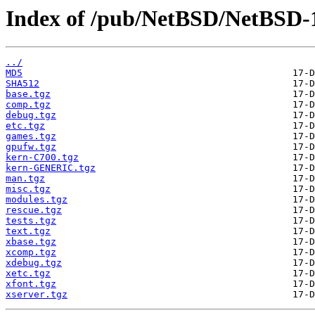
Index of /pub/NetBSD/NetBSD-10
../
MD5
SHA512
base.tgz
comp.tgz
debug.tgz
etc.tgz
games.tgz
gpufw.tgz
kern-C700.tgz
kern-GENERIC.tgz
man.tgz
misc.tgz
modules.tgz
rescue.tgz
tests.tgz
text.tgz
xbase.tgz
xcomp.tgz
xdebug.tgz
xetc.tgz
xfont.tgz
xserver.tgz