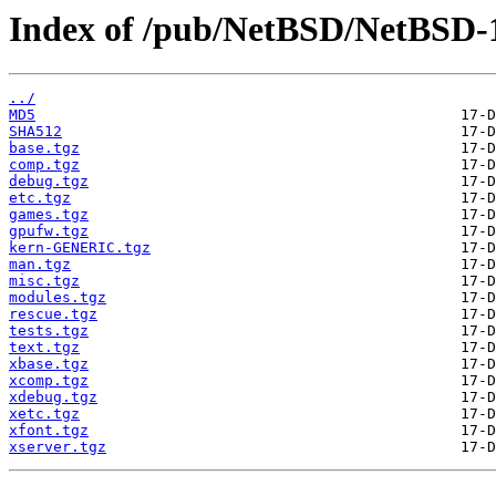
Index of /pub/NetBSD/NetBSD-10
../
MD5
SHA512
base.tgz
comp.tgz
debug.tgz
etc.tgz
games.tgz
gpufw.tgz
kern-GENERIC.tgz
man.tgz
misc.tgz
modules.tgz
rescue.tgz
tests.tgz
text.tgz
xbase.tgz
xcomp.tgz
xdebug.tgz
xetc.tgz
xfont.tgz
xserver.tgz